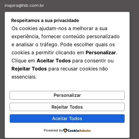
inspira@fsb.com.br
Política de Privacidade
Respeitamos a sua privacidade
Intranet
Os cookies ajudam-nos a melhorar a sua
Relatório de transparência
experiência, fornecer conteúdo personalizado
e analisar o tráfego. Pode escolher quais os
Redes Sociais
cookies a permitir clicando em
Personalizar
.
Facebook
Clique em
Aceitar Todos
para consentir ou
Instagram
Rejeitar Todos
para recusar cookies não
Linkedin
essenciais.
Youtube
Nosso Endereço:
Personalizar
Rua São Bento, 29 – Edf. Porto Brasilis, 17º andar Centro, Rio de
Janeiro – RJ
Rejeitar Todos
Aceitar Todos
Powered by