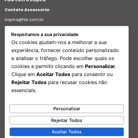
Contato Assessoria:
inspira@fsb.com.br
Política de Privacidade
Respeitamos a sua privacidade
Intranet
Os cookies ajudam-nos a melhorar a sua
Relatório de transparência
experiência, fornecer conteúdo personalizado
e analisar o tráfego. Pode escolher quais os
Redes Sociais
cookies a permitir clicando em
Personalizar
.
Facebook
Clique em
Aceitar Todos
para consentir ou
Instagram
Rejeitar Todos
para recusar cookies não
Linkedin
essenciais.
Youtube
Nosso Endereço:
Personalizar
Rua São Bento, 29 – Edf. Porto Brasilis, 17º andar Centro, Rio de
Janeiro – RJ
Rejeitar Todos
Aceitar Todos