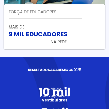
FORÇA DE EDUCADORES
MAIS DE
9 MIL EDUCADORES
NA REDE
RESULTADOS ACADÊMICOS
2025
10 mil
Mais de
Aprovações em
Vestibulares