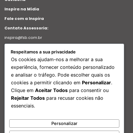
Inspira na Mídia
Fale com a Inspira
Contato Assessoria:
inspira@fsb.com.br
Política de Privacidade
Respeitamos a sua privacidade
Intranet
Os cookies ajudam-nos a melhorar a sua
Relatório de transparência
experiência, fornecer conteúdo personalizado
e analisar o tráfego. Pode escolher quais os
Redes Sociais
cookies a permitir clicando em
Personalizar
.
Facebook
Clique em
Aceitar Todos
para consentir ou
Instagram
Rejeitar Todos
para recusar cookies não
Linkedin
essenciais.
Youtube
Nosso Endereço:
Personalizar
Rua São Bento, 29 – Edf. Porto Brasilis, 17º andar Centro, Rio de
Janeiro – RJ