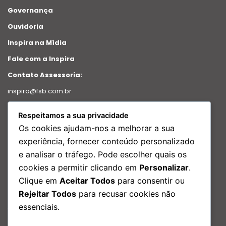
Governança
Ouvidoria
Inspira na Mídia
Fale com a Inspira
Contato Assessoria:
inspira@fsb.com.br
Política de Privacidade
Respeitamos a sua privacidade
Intranet
Os cookies ajudam-nos a melhorar a sua
Relatório de transparência
experiência, fornecer conteúdo personalizado
e analisar o tráfego. Pode escolher quais os
Redes Sociais
cookies a permitir clicando em
Personalizar
.
Facebook
Clique em
Aceitar Todos
para consentir ou
Instagram
Rejeitar Todos
para recusar cookies não
Linkedin
essenciais.
Youtube