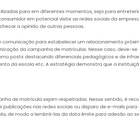
utilizadas para em diferentes momentos, seja para entrete
onsumidor em potencial visite as redes sociais da empresa
hecar a opinião de outras pessoas.
de comunicação para estabelecer um relacionamento próxim
municação da campanha de matrículas. Nesse caso, deve-se
omo posts destacando diferenciais pedagógicos e de infrae
to da escola etc. A estratégia demonstra que a instituiç
anha de matrícula sejam respeitadas. Nesse sentido, é re
 publicações nas redes sociais ou disparo de e-mails para
la, de modo a lembrá-las da data limite para adesão ao se