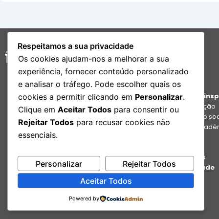
Respeitamos a sua privacidade
A Inspira
Os cookies ajudam-nos a melhorar a sua
Nossa história
experiência, fornecer conteúdo personalizado
Identidade
e analisar o tráfego. Pode escolher quais os
Educação que insp
cookies a permitir clicando em
Personalizar
.
Internacionalização
Clique em
Aceitar Todos
para consentir ou
Desenvolvimento so
Rejeitar Todos
para recusar cookies não
Performance Acadê
essenciais.
Inovação
Nossas Escolas
Personalizar
Rejeitar Todos
Sustentabilidade
Carreira
Aceitar Todos
Powered by