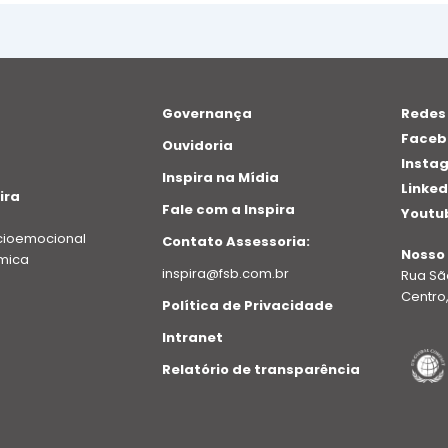
Governança
Redes
Faceb
Ouvidoria
Insta
Inspira na Mídia
Linked
ira
Fale com a Inspira
Youtu
cioemocional
Contato Assessoria:
Nosso
mica
inspira@fsb.com.br
Rua São
Centro,
Política de Privacidade
Intranet
Relatório de transparência