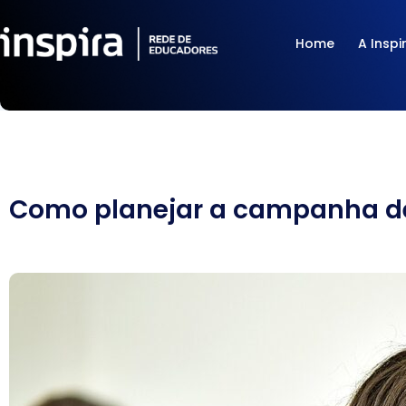
Skip
to
Home
A Inspi
content
Como planejar a campanha de 