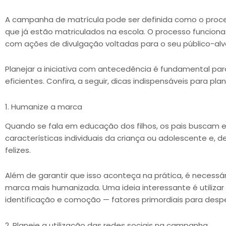
A campanha de matrícula pode ser definida como o pro
que já estão matriculados na escola. O processo funcio
com ações de divulgação voltadas para o seu público-alv
Planejar a iniciativa com antecedência é fundamental para
eficientes. Confira, a seguir, dicas indispensáveis para p
1. Humanize a marca
Quando se fala em educação dos filhos, os pais buscam 
características individuais da criança ou adolescente e, 
felizes.
Além de garantir que isso aconteça na prática, é necessá
marca mais humanizada. Uma ideia interessante é utilizar 
identificação e comoção — fatores primordiais para desper
2. Planeje a utilização das redes sociais na campanha