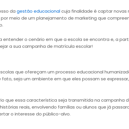
cesso da
gestão educacional
cuja finalidade é captar novas
na por meio de um planejamento de marketing que compreend
o.
 entender o cenário em que a escola se encontra e, a parti
lanejar a sua campanha de matrícula escolar!
escolas que ofereçam um processo educacional humanizado,
de fato, seja um ambiente em que eles possam se expressar, 
rio que essa característica seja transmitida na campanha d
histórias reais, envolvendo famílias ou alunos que já passa
tar o interesse do público-alvo.