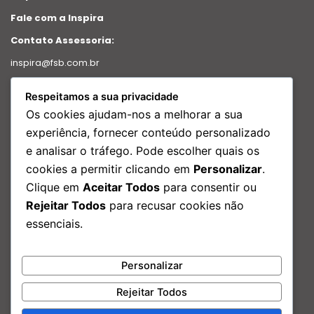
Fale com a Inspira
Contato Assessoria:
inspira@fsb.com.br
Política de Privacidade
Respeitamos a sua privacidade
Intranet
Os cookies ajudam-nos a melhorar a sua
Relatório de transparência
experiência, fornecer conteúdo personalizado
e analisar o tráfego. Pode escolher quais os
Redes Sociais
cookies a permitir clicando em
Personalizar
.
Facebook
Clique em
Aceitar Todos
para consentir ou
Instagram
Rejeitar Todos
para recusar cookies não
Linkedin
essenciais.
Youtube
Nosso Endereço:
Personalizar
Rua São Bento, 29 – Edf. Porto Brasilis, 17º andar Centro, Rio de
Janeiro – RJ
Rejeitar Todos