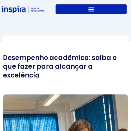
Skip
to
content
Desempenho acadêmico: saiba o
que fazer para alcançar a
excelência