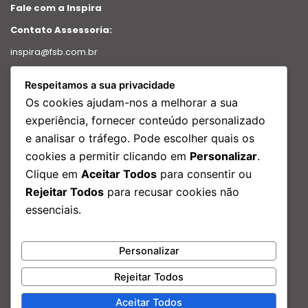
Fale com a Inspira
Contato Assessoria:
inspira@fsb.com.br
Política de Privacidade
Respeitamos a sua privacidade
Intranet
Os cookies ajudam-nos a melhorar a sua
Relatório de transparência
experiência, fornecer conteúdo personalizado
e analisar o tráfego. Pode escolher quais os
Redes Sociais
cookies a permitir clicando em
Personalizar
.
Facebook
Clique em
Aceitar Todos
para consentir ou
Instagram
Rejeitar Todos
para recusar cookies não
Linkedin
essenciais.
Youtube
Nosso Endereço:
Personalizar
Rua São Bento, 29 – Edf. Porto Brasilis, 17º andar Centro, Rio de
Janeiro – RJ
Rejeitar Todos
Aceitar Todos