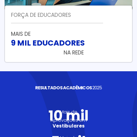
FORÇA DE EDUCADORES
MAIS DE
9 MIL EDUCADORES
NA REDE
RESULTADOS ACADÊMICOS
2025
10 mil
Mais de
Aprovações em
Vestibulares