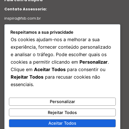
Contato Assessoria:
inspira@fsb.com.br
Política de Privacidade
Respeitamos a sua privacidade
Intranet
Os cookies ajudam-nos a melhorar a sua
Relatório de transparência
experiência, fornecer conteúdo personalizado
e analisar o tráfego. Pode escolher quais os
Redes Sociais
cookies a permitir clicando em
Personalizar
.
Facebook
Clique em
Aceitar Todos
para consentir ou
Instagram
Rejeitar Todos
para recusar cookies não
Linkedin
essenciais.
Youtube
Nosso Endereço:
Personalizar
Rua São Bento, 29 – Edf. Porto Brasilis, 17º andar Centro, Rio de
Janeiro – RJ
Rejeitar Todos
Aceitar Todos