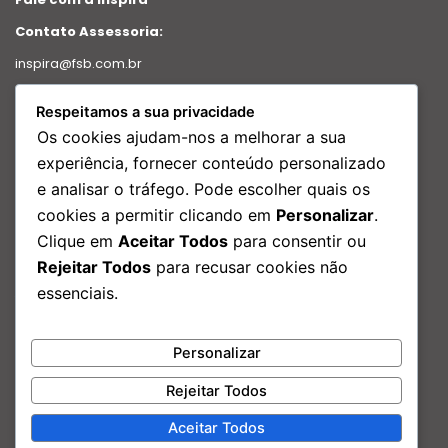
Contato Assessoria:
inspira@fsb.com.br
Política de Privacidade
Respeitamos a sua privacidade
Intranet
Os cookies ajudam-nos a melhorar a sua
Relatório de transparência
experiência, fornecer conteúdo personalizado
e analisar o tráfego. Pode escolher quais os
Redes Sociais
cookies a permitir clicando em
Personalizar
.
Facebook
Clique em
Aceitar Todos
para consentir ou
Instagram
Rejeitar Todos
para recusar cookies não
Linkedin
essenciais.
Youtube
Nosso Endereço:
Personalizar
Rua São Bento, 29 – Edf. Porto Brasilis, 17º andar Centro, Rio de
Janeiro – RJ
Rejeitar Todos
Aceitar Todos