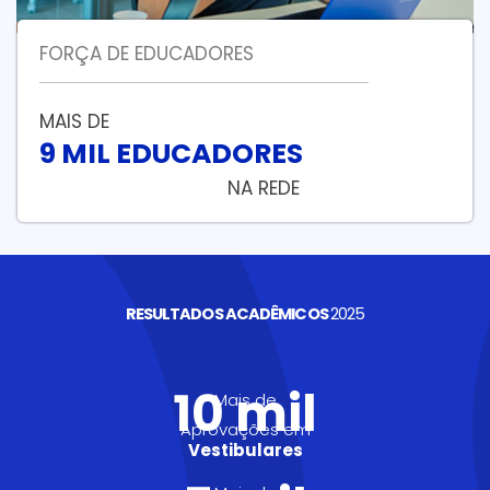
FORÇA DE EDUCADORES
MAIS DE
9 MIL EDUCADORES
NA REDE
RESULTADOS ACADÊMICOS
2025
10 mil
Mais de
Aprovações em
Vestibulares