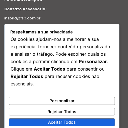
Contato Assessoria:
inspira@fsb.com.br
Política de Privacidade
Respeitamos a sua privacidade
Intranet
Os cookies ajudam-nos a melhorar a sua
Relatório de transparência
experiência, fornecer conteúdo personalizado
e analisar o tráfego. Pode escolher quais os
Redes Sociais
cookies a permitir clicando em
Personalizar
.
Facebook
Clique em
Aceitar Todos
para consentir ou
Instagram
Rejeitar Todos
para recusar cookies não
Linkedin
essenciais.
Youtube
Nosso Endereço:
Personalizar
Rua São Bento, 29 – Edf. Porto Brasilis, 17º andar Centro, Rio de
Janeiro – RJ
Rejeitar Todos
Aceitar Todos