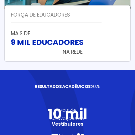
FORÇA DE EDUCADORES
MAIS DE
9 MIL EDUCADORES
NA REDE
RESULTADOS ACADÊMICOS
2025
10 mil
Mais de
Aprovações em
Vestibulares